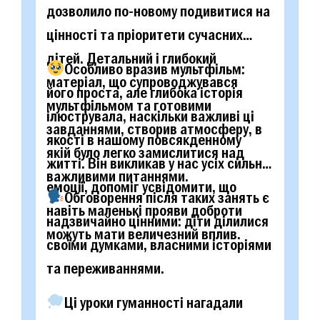
дозволило по-новому подивитися на
цінності та пріоритети сучасних
дітей. Детальний і глибокий
Особливо вразив мультфільм:
матеріал, що супроводжувався
його проста, але глибока історія
мультфільмом та готовими
ілюструвала, наскільки важливі ці
завданнями, створив атмосферу, в
якості в нашому повсякденному
якій було легко замислитися над
житті. Він викликав у нас усіх сильні
важливими питаннями.
емоції, допоміг усвідомити, що
Обговорення після таких занять є
навіть маленькі прояви доброти
надзвичайно цінними: діти ділилися
можуть мати величезний вплив.
своїми думками, власними історіями
та переживаннями.
Ці уроки гуманності нагадали