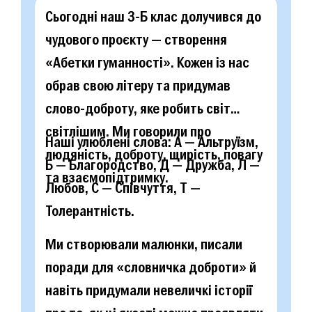
Сьогодні наш 3-Б клас долучився до
чудового проєкту — створення
«Абетки гуманності». Кожен із нас
обрав свою літеру та придумав
слово-доброту, яке робить світ
світлішим. Ми говорили про
Наші улюблені слова: А — Альтруїзм,
людяність, доброту, щирість, повагу
Б — Благородство, Д — Дружба, Л —
та взаємопідтримку.
Любов, С — Співчуття, Т —
Толерантність.
Ми створювали малюнки, писали
поради для «словничка доброти» й
навіть придумали невеличкі історії